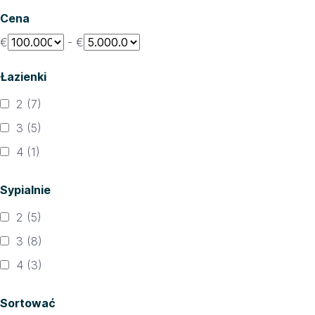
Cena
€
-
€
Łazienki
2
(7)
3
(5)
4
(1)
Sypialnie
2
(5)
3
(8)
4
(3)
Sortować