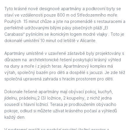
Tyto krásné nové designové apartmány a podkrovní byty se
staví ve vzdálenosti pouze 800 m od Středozemního moře.
Pouhých
15 minut chůze a jste na promenádě s restauracemi a
perfektně udržovanými bílými pásy písečných pláží „El
Carabassi“ pyšnícími se ikonickým logem modré vlajky . Toto je
dokonalé umístění 10 minut od letiště v Alicante.
Apartmány umístěné v uzavřené zástavbě byly projektovány s
důrazem na
architektonické řešení poskytující krásný výhled
na duny a moře i z jejich teras. Apartmánový komplex má
výtah, společný bazén pro děti a dospělé s jacuzzi. Je zde též
společná upravená zahrada s hracím prostorem pro děti.
Dokonale řešené apartmány mají obývací pokoj, kuchyň,
jídelnu, prádelnu,2 (3) ložnice, 2 koupelny, z nichž jedna
sousedí s hlavní ložnicí. Terasa je prodloužením obývacího
pokoje, odkud si můžete užívat krásného počasí a výhledů
každý den.
V podzemní garáži se nachází privátní úložný prostor a