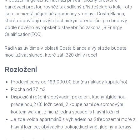
parkovací prostor, rovněž tak sdílený přístřešek pro kola.Toto
jsou momentálně jediné apartmány v oblasti Costa Blanca,
které odpovídají novým
technickým předpisům pro budovy
podle nového evropského stavebního zákona „B Energy
Qualification(ECC).
Rádi vás uvidíme v oblasti Costa blanca a vy si zde budete
moci užívat slunce, které září 320 dní v roce!
Rozložení
Prodejní ceny od 199,000.00 Eur (na náklady kupujícího)
Plocha od 77 m2
Dispoziční řešení s obývacím pokojem, kuchyní,jídelnou,
prádelnou,2 (3) ložnicemi, 2 koupelnami se sprchovým
koutem walk-in, z nichž jedna sousedí s hlavní ložnicí
Je zde volba apartmánů s výhledem na Středozemní moře z
hlavní ložnice, obývacího pokoje,kuchyně, jídelny a terasy