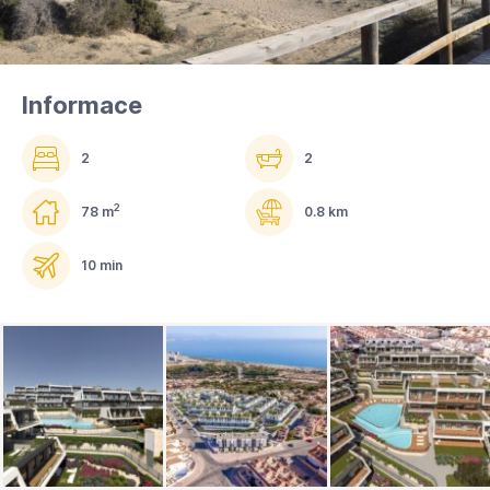
Informace
2
2
2
78 m
0.8 km
10 min