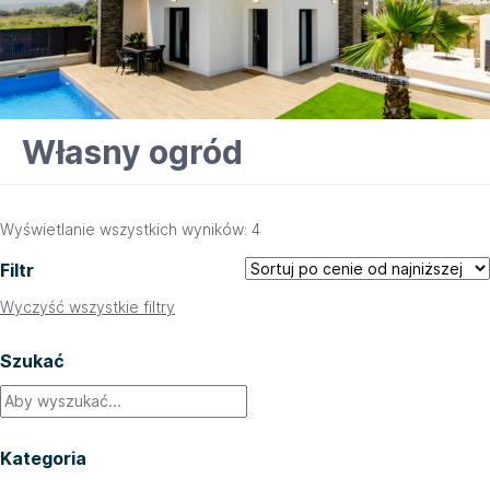
Własny ogród
Posortowane
Wyświetlanie wszystkich wyników: 4
według
Filtr
ceny:
od
Wyczyść wszystkie filtry
niskiej
do
Szukać
wysokiej
Kategoria