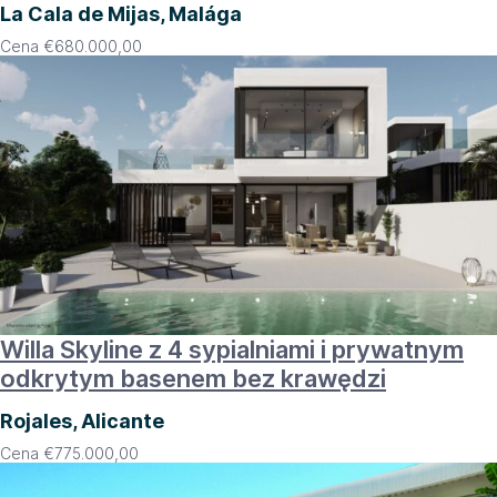
La Cala de Mijas, Malága
Cena
€
680.000,00
Willa Skyline z 4 sypialniami i prywatnym
odkrytym basenem bez krawędzi
Rojales, Alicante
Cena
€
775.000,00