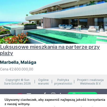
Luksusowe mieszkania na parterze przy
plaży
Marbella, Malága
Cena
€
2.600.000,00
Copyright © Sun
Ogólne
Polityka
Projekt i realizacja
Sure Estates 2026
warunki
prywatności
Webheads B.V.
Whatsapp
Używamy ciasteczek, aby zapewnić najlepszą jakość korzystania
z naszej witryny.