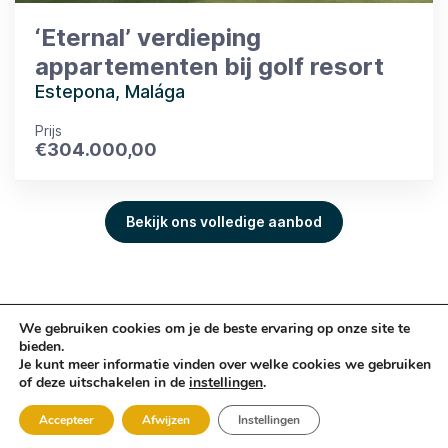
‘Eternal’ verdieping
appartementen bij golf resort
Estepona, Malága
Prijs
€
304.000,00
Bekijk ons volledige aanbod
Copyright © Sun
Algemene
Privacy
Design & realisatie
We gebruiken cookies om je de beste ervaring op onze site te
Sure Estates 2026
voorwaarden
Policy
Webheads B.V.
bieden.
Je kunt meer informatie vinden over welke cookies we gebruiken
of deze uitschakelen in de
instellingen
.
Whatsapp
Accepteer
Afwijzen
Instellingen