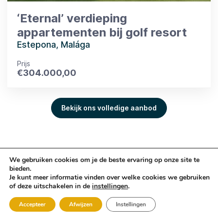
‘Eternal’ verdieping
appartementen bij golf resort
Estepona, Malága
Prijs
€
304.000,00
Bekijk ons volledige aanbod
Copyright © Sun
Algemene
Privacy
Design & realisatie
We gebruiken cookies om je de beste ervaring op onze site te
Sure Estates 2026
voorwaarden
Policy
Webheads B.V.
bieden.
Je kunt meer informatie vinden over welke cookies we gebruiken
of deze uitschakelen in de
instellingen
.
Whatsapp
Accepteer
Afwijzen
Instellingen