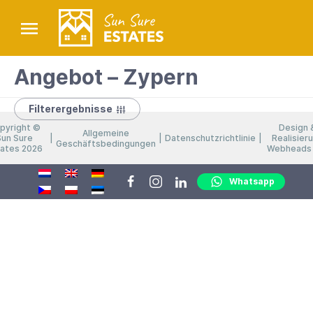
Angebot – Zypern
Filterergebnisse
pyright ©
Design 
Allgemeine
Sun Sure
Datenschutzrichtlinie
Realisier
Geschäftsbedingungen
tates 2026
Webheads 
Whatsapp