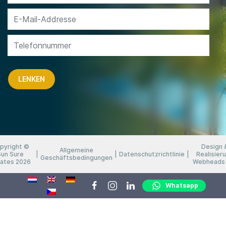
pyright ©
Design 
Allgemeine
Sun Sure
Datenschutzrichtlinie
Realisier
Geschäftsbedingungen
tates 2026
Webheads 
Whatsapp