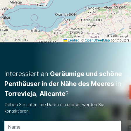
Leaflet
|
©
OpenStreetMap
contributors
Interessiert an
Geräumige und schöne
Penthäuser in der Nähe des Meeres
in
Torrevieja
,
Alicante
?
Geben Sie unten Ihre Daten ein und wir werden Sie
kontaktieren.