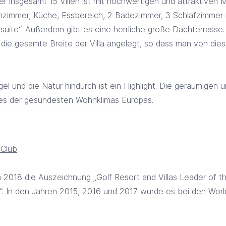
r insgesamt 15 Villen ist mit hochwertigen und attraktiven M
ohnzimmer, Küche, Essbereich, 2 Badezimmer, 3 Schlafzimmer
uite“. Außerdem gibt es eine herrliche große Dachterrasse
r die gesamte Breite der Villa angelegt, so dass man von 
 und die Natur hindurch ist ein Highlight. Die geräumigen u
nes der gesündesten Wohnklimas Europas.
 Club
 2018 die Auszeichnung „Golf Resort and Villas Leader of t
a“. In den Jahren 2015, 2016 und 2017 wurde es bei den Wor