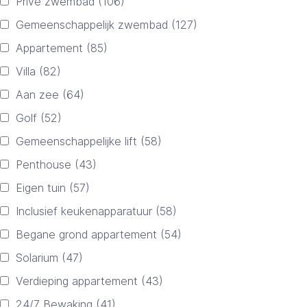
Privé zwembad
(106)
Gemeenschappelijk zwembad
(127)
Appartement
(85)
Villa
(82)
Aan zee
(64)
Golf
(52)
Gemeenschappelijke lift
(58)
Penthouse
(43)
Eigen tuin
(57)
Inclusief keukenapparatuur
(58)
Begane grond appartement
(54)
Solarium
(47)
Verdieping appartement
(43)
24/7 Bewaking
(41)