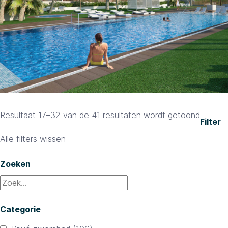
Gesort
Resultaat 17–32 van de 41 resultaten wordt getoond
Filter
op
Alle filters wissen
prijs:
laag
Zoeken
naar
hoog
Categorie