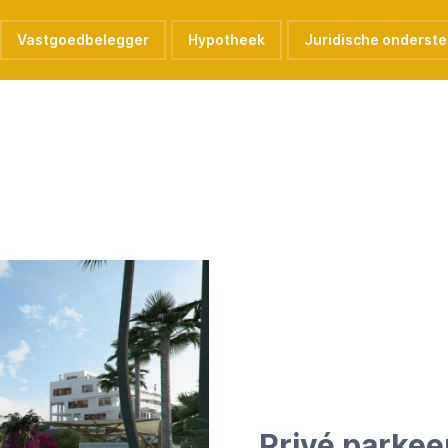
Vastgoedbelegger
Hypotheek
Juridische onderst
Privé parkee