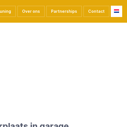
euning
Over ons
Partnerships
Contact
rplaats in garage