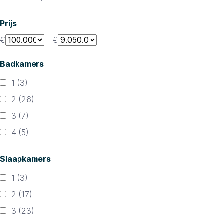
Prijs
€
-
€
Badkamers
1
(3)
2
(26)
3
(7)
4
(5)
Slaapkamers
1
(3)
2
(17)
3
(23)