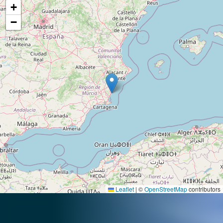
+
−
Leaflet
|
©
OpenStreetMap
contributors