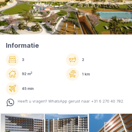
Informatie
3
2
2
92 m
1 km
45 min
Heeft u vragen? WhatsApp gerust naar +31 6 270 40 782.