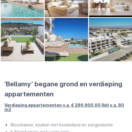
‘Bellamy’ begane grond en verdieping
appartementen
Verdieping appartementen v.a. € 289.900,00 (kk) v.a. 80
m2
Woonkamer, keuken met kookeiland en eetgedeelte
3 Slaapkamers met vaste kast