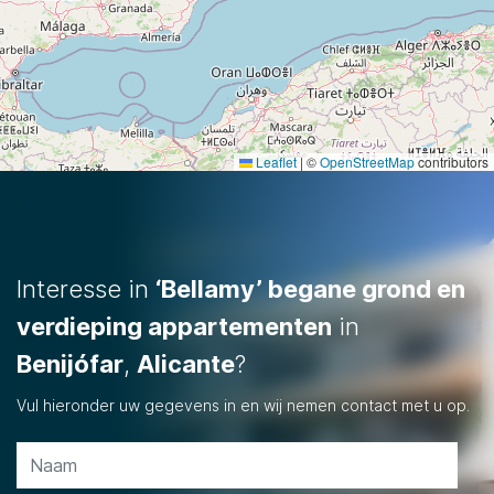
Leaflet
|
©
OpenStreetMap
contributors
Interesse in
‘Bellamy’ begane grond en
verdieping appartementen
in
Benijófar
,
Alicante
?
Vul hieronder uw gegevens in en wij nemen contact met u op.