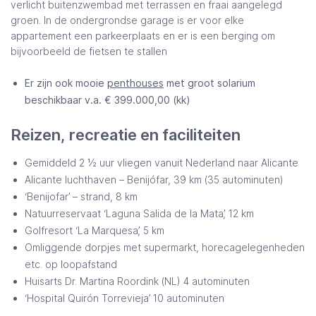
verlicht buitenzwembad met terrassen en fraai aangelegd
groen. In de ondergrondse garage is er voor elke
appartement een parkeerplaats en er is een berging om
bijvoorbeeld de fietsen te stallen
Er zijn ook mooie
penthouses
met groot solarium
beschikbaar v.a. € 399.000,00 (kk)
Reizen, recreatie en faciliteiten
Gemiddeld 2 ½ uur vliegen vanuit Nederland naar Alicante
Alicante luchthaven – Benijófar, 39 km (35 autominuten)
‘Benijofar’ – strand, 8 km
Natuurreservaat ‘Laguna Salida de la Mata’, 12 km
Golfresort ‘La Marquesa’, 5 km
Omliggende dorpjes met supermarkt, horecagelegenheden
etc. op loopafstand
Huisarts Dr. Martina Roordink (NL) 4 autominuten
‘Hospital Quirón Torrevieja’ 10 autominuten