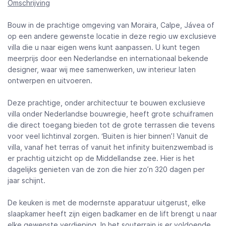
Omschrijving
Bouw in de prachtige omgeving van Moraira, Calpe, Jávea of
op een andere gewenste locatie in deze regio uw exclusieve
villa die u naar eigen wens kunt aanpassen. U kunt tegen
meerprijs door een Nederlandse en internationaal bekende
designer, waar wij mee samenwerken, uw interieur laten
ontwerpen en uitvoeren.
Deze prachtige, onder architectuur te bouwen exclusieve
villa onder Nederlandse bouwregie, heeft grote schuiframen
die direct toegang bieden tot de grote terrassen die tevens
voor veel lichtinval zorgen. ‘Buiten is hier binnen’! Vanuit de
villa, vanaf het terras of vanuit het infinity buitenzwembad is
er prachtig uitzicht op de Middellandse zee. Hier is het
dagelijks genieten van de zon die hier zo’n 320 dagen per
jaar schijnt.
De keuken is met de modernste apparatuur uitgerust, elke
slaapkamer heeft zijn eigen badkamer en de lift brengt u naar
elke gewenste verdieping. In het souterrain is er voldoende