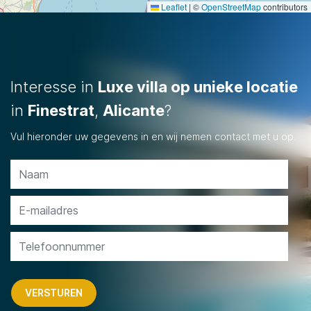
Leaflet
|
©
OpenStreetMap
contributors
Interesse in
Luxe villa op unieke locatie
in
Finestrat
,
Alicante
?
Vul hieronder uw gegevens in en wij nemen contact met u op.