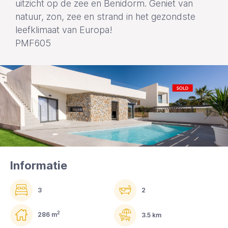
uitzicht op de zee en Benidorm. Geniet van
natuur, zon, zee en strand in het gezondste
leefklimaat van Europa!
PMF605
Informatie
3
2
2
286 m
3.5 km