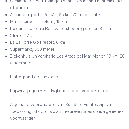
Gemiddeld 2 ½ uur vliegen vanuit Nederland naar Alicante
of Murcia
Alicante airport – Roldán, 95 km, 70 autominuten
Murcia airport – Roldán, 15 km
Roldán – La Zenia Boulevard shopping center, 35 km
Strand, 17 km
La La Torre Golf resort, 6 km
Supermarkt, 800 meter
Ziekenhuis Universitario Los Arcos del Mar Menor, 19 km, 20
autominuten
.
Plattegrond op aanvraag
.
Prijswijzigingen ven afwijkende foto’s voorbehouden
.
Algemene voorwaarden van Sun Sure Estates zijn van
toepassing. Klik op:
www.sun-sure-estates.com/algemene-
voorwaarden