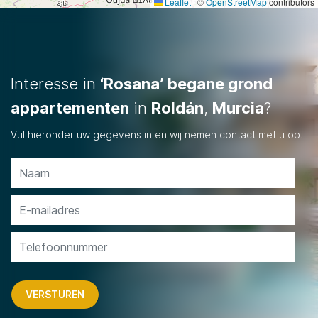
Leaflet
|
©
OpenStreetMap
contributors
Interesse in
‘Rosana’ begane grond
appartementen
in
Roldán
,
Murcia
?
Vul hieronder uw gegevens in en wij nemen contact met u op.