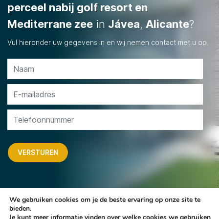
perceel nabij golf resort en
Mediterrane zee
in
Jávea
,
Alicante
?
Vul hieronder uw gegevens in en wij nemen contact met u op.
We gebruiken cookies om je de beste ervaring op onze site te
bieden.
Je kunt meer informatie vinden over welke cookies we gebruiken
Copyright © Sun
Algemene
Privacy
Design & realisatie