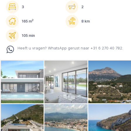
3
2
2
165 m
8 km
105 min
Heeft u vragen? WhatsApp gerust naar +31 6 270 40 782.