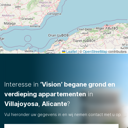
Leaflet
|
©
OpenStreetMap
contributors
Interesse in
‘Vision’ begane grond en
verdieping appartementen
in
Villajoyosa
,
Alicante
?
Vul hieronder uw gegevens in en wij nemen contact met u op.