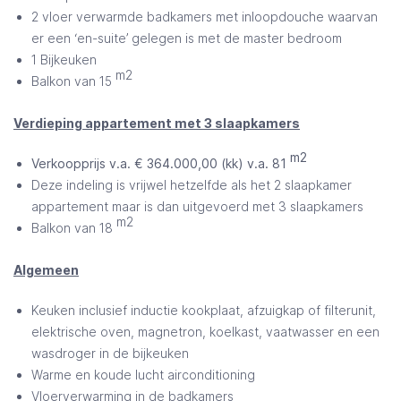
2 vloer verwarmde badkamers met inloopdouche waarvan
er een ‘en-suite’ gelegen is met de master bedroom
1 Bijkeuken
m2
Balkon van 15
Verdieping appartement met 3 slaapkamers
m2
Verkoopprijs v.a. € 364.000,00 (kk) v.a. 81
Deze indeling is vrijwel hetzelfde als het 2 slaapkamer
appartement maar is dan uitgevoerd met 3 slaapkamers
m2
Balkon van 18
Algemeen
Keuken inclusief inductie kookplaat, afzuigkap of filterunit,
elektrische oven, magnetron, koelkast, vaatwasser en een
wasdroger in de bijkeuken
Warme en koude lucht airconditioning
Vloerverwarming in de badkamers