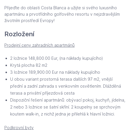
Přijeďte do oblasti Costa Blanca a užijte si svého luxusního
apartmánu a prvotřídního golfového resortu v nejzdravějším
životním prostředí Evropy!
Rozložení
Prodejní ceny zahradních apartmánů
2 ložnice 148,800.00 Eur, (na nákłady kupujícího)
Krytá plocha 82 m2
3 ložnice 189,900.00 Eur na náklady kupujícího
U obou variant prostorná terasa dalších 97 m2, vnější
přední a zadní zahrada s venkovním osvětlením. Dlážděná
terasa a privátní příjezdová cesta
Dispoziční řešení apartmánů: obývací pokoj, kuchyň, jídelna,
2 nebo 3 ložnice se šatní skříní. 2 koupelny se sprchovým
koutem walk-in, z nichž jedna je přilehlá k hlavní ložnici.
Podkrovní byty