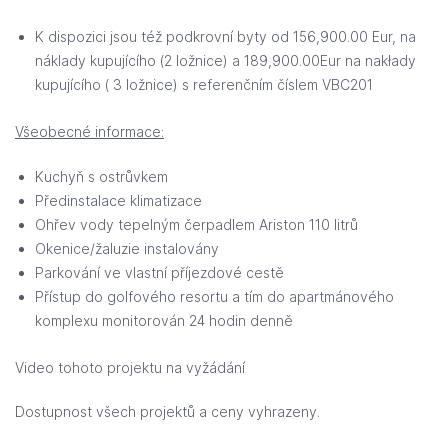
K dispozici jsou též podkrovní byty od 156,900.00 Eur, na
náklady kupujícího (2 ložnice) a 189,900.00Eur na nakłady
kupujícího ( 3 ložnice) s referenčním číslem VBC201
Všeobecné informace:
Kuchyň s ostrůvkem
Předinstalace klimatizace
Ohřev vody tepelným čerpadlem Ariston 110 litrů
Okenice/žaluzie instalovány
Parkování ve vlastní příjezdové cestě
Přístup do golfového resortu a tím do apartmánového
komplexu monitorován 24 hodin denně
Video tohoto projektu na vyžádání
Dostupnost všech projektů a ceny vyhrazeny.