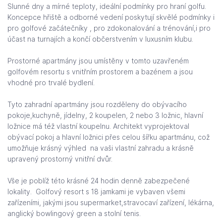
Slunné dny a mírné teploty, ideální podmínky pro hraní golfu.
Koncepce hřiště a odborné vedení poskytují skvělé podmínky i
pro golfové začátečníky , pro zdokonalování a trénování,i pro
účast na turnajích a končí občerstvením v luxusním klubu.
Prostorné apartmány jsou umístěny v tomto uzavřeném
golfovém resortu s vnitřním prostorem a bazénem a jsou
vhodné pro trvalé bydlení.
Tyto zahradní apartmány jsou rozděleny do obývacího
pokoje,kuchyně, jídelny, 2 koupelen, 2 nebo 3 ložnic, hlavní
ložnice má též vlastní koupelnu. Architekt vyprojektoval
obývací pokoj a hlavní ložnici přes celou šířku apartmánu, což
umožňuje krásný výhled na vaši vlastní zahradu a krásně
upravený prostorný vnitřní dvůr.
Vše je poblíž této krásné 24 hodin denně zabezpečené
lokality. Golfový resort s 18 jamkami je vybaven všemi
zařízeními, jakými jsou supermarket,stravocaví zařízení, lékárna,
anglický bowlingový green a stolní tenis.