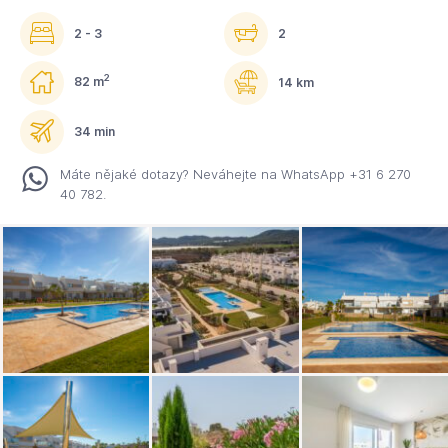
2 - 3
2
2
82 m
14 km
34 min
Máte nějaké dotazy? Neváhejte na WhatsApp +31 6 270
40 782.