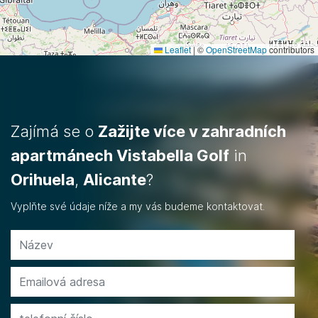
Leaflet
|
©
OpenStreetMap
contributors
Zajímá se o
Zažijte více v zahradních
apartmánech Vistabella Golf
in
Orihuela
,
Alicante
?
Vyplňte své údaje níže a my vás budeme kontaktovat.