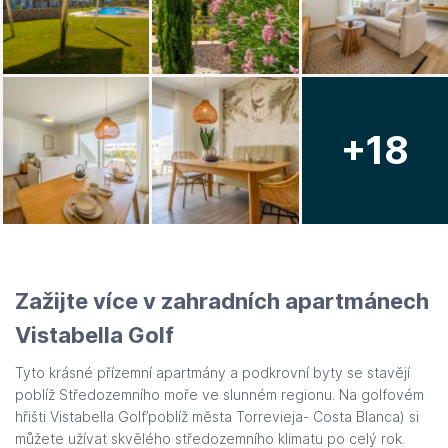
+18
Zažijte více v zahradních apartmánech
Vistabella Golf
Tyto krásné přízemní apartmány a podkrovní byty se stavějí
poblíž Středozemního moře ve slunném regionu. Na golfovém
hřišti Vistabella Golf’poblíž města Torrevieja- Costa Blanca) si
můžete užívat skvělého středozemního klimatu po celý rok.