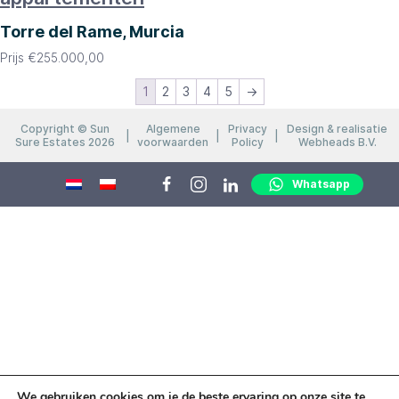
Torre del Rame, Murcia
Prijs
€
255.000,00
1
2
3
4
5
→
Copyright © Sun
Algemene
Privacy
Design & realisatie
Sure Estates 2026
voorwaarden
Policy
Webheads B.V.
Whatsapp
We gebruiken cookies om je de beste ervaring op onze site te