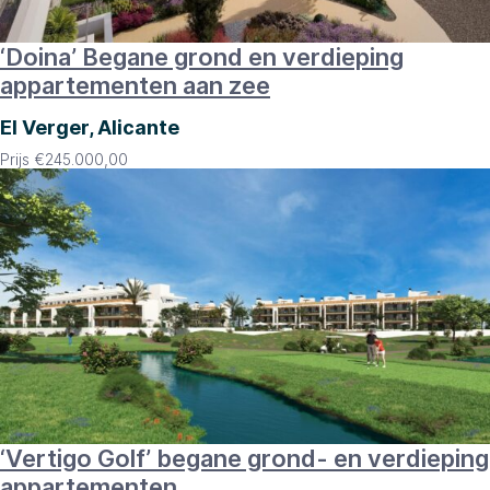
‘Doina’ Begane grond en verdieping
appartementen aan zee
El Verger, Alicante
Prijs
€
245.000,00
‘Vertigo Golf’ begane grond- en verdieping
appartementen