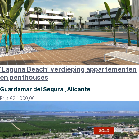
‘Laguna Beach’ verdieping appartementen
en penthouses
Guardamar del Segura , Alicante
Prijs
€
211.000,00