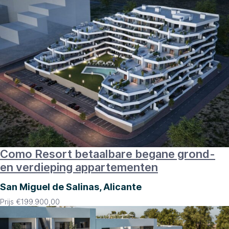
Como Resort betaalbare begane grond-
en verdieping appartementen
San Miguel de Salinas, Alicante
Prijs
€
199.900,00