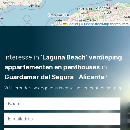
Leaflet
|
©
OpenStreetMap
contributors
Interesse in
‘Laguna Beach’ verdieping
appartementen en penthouses
in
Guardamar del Segura
,
Alicante
?
Vul hieronder uw gegevens in en wij nemen contact met u op.