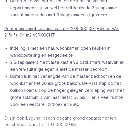
De grootte van het balkon en de indeling van het
appartement zijn vrijwel hetzelfde als de 2 slaapkamer
variant maar is dan met 3 slaapkamers uitgevoerd.
Penthouses met solarium vanaf € 239.000,00
(+ kk en VAT
21%
*
),
64 m2 VERKOCHT
Indeling is met een hal, woonkamer, open keuken in
wandopstelling en eetgedeelte
2 Slaapkamers met vaste kast en 2 badkamers waarvan er
een ‘en-suite’ gelegen is met de master bedroom.
Buiten is in het verlengde van de master bedroom en de
woonkamer het 20 m2 grote balkon. De vast trap op het
balkon komt uit op de hoger gelegen verdieping waar het
grote solarium is van maar liefst 55 m2. Hier is veel ruimte
voor een eettafel, zithoek en BBQ.
Er zijn ook ‘
Laguna beach‘ begane grond appartementen
beschikbaar vanaf € 219.0000,00 (kk)