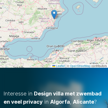
Leaflet
|
©
OpenStreetMap
contributors
Interesse in
Design villa met zwembad
en veel privacy
in
Algorfa
,
Alicante
?