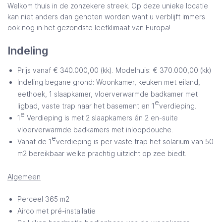
Welkom thuis in de zonzekere streek. Op deze unieke locatie
kan niet anders dan genoten worden want u verblijft immers
ook nog in het gezondste leefklimaat van Europa!
Indeling
Prijs vanaf € 340.000,00 (kk). Modelhuis: € 370.000,00 (kk)
Indeling begane grond: Woonkamer, keuken met eiland,
eethoek, 1 slaapkamer, vloerverwarmde badkamer met
e
ligbad, vaste trap naar het basement en 1
verdieping.
e
1
Verdieping is met 2 slaapkamers én 2 en-suite
vloerverwarmde badkamers met inloopdouche.
e
Vanaf de 1
verdieping is per vaste trap het solarium van 50
m2 bereikbaar welke prachtig uitzicht op zee biedt.
Algemeen
Perceel 365 m2
Airco met pré-installatie