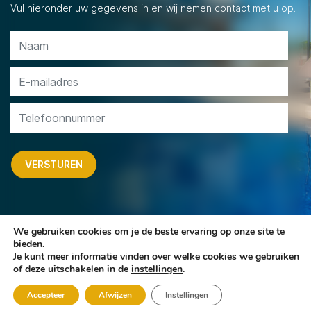
Vul hieronder uw gegevens in en wij nemen contact met u op.
We gebruiken cookies om je de beste ervaring op onze site te
bieden.
Je kunt meer informatie vinden over welke cookies we gebruiken
Copyright © Sun
Algemene
Privacy
Design & realisatie
of deze uitschakelen in de
instellingen
.
Sure Estates 2026
voorwaarden
Policy
Webheads B.V.
Accepteer
Afwijzen
Instellingen
Whatsapp