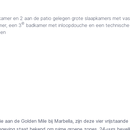
nkamer en 2 aan de patio gelegen grote slaapkamers met va
e
mer, een 3
badkamer met inloopdouche en een technische 
gen
e aan de Golden Mile bij Marbella, zijn deze vier vrijstaande 
mgeving staat bekend om ruime groene zones, 24-uurs beveili