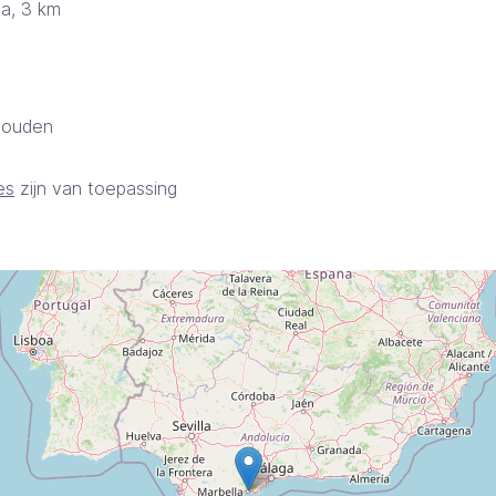
la, 3 km
ehouden
es
zijn van toepassing