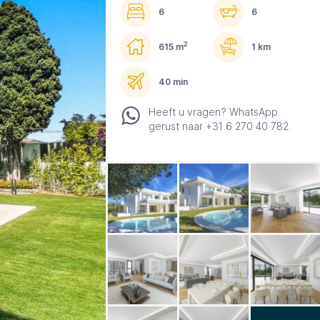
6
6
2
615 m
1 km
40 min
Heeft u vragen? WhatsApp
gerust naar +31 6 270 40 782.