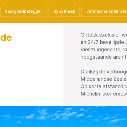
Vastgoedbelegger
Hypotheek
Juridische onderst
 de
Ontdek exclusief wo
en 24/7 beveiligde u
Vier zuidgerichte, v
hoogstaande archit
Dankzij de verhoogd
Middellandse Zee é
Op korte afstand li
Michelin-sterrenrest