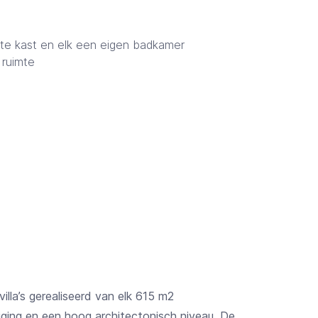
ste kast en elk een eigen badkamer
ruimte
villa’s gerealiseerd van elk 615 m2
ging en een hoog architectonisch niveau. De