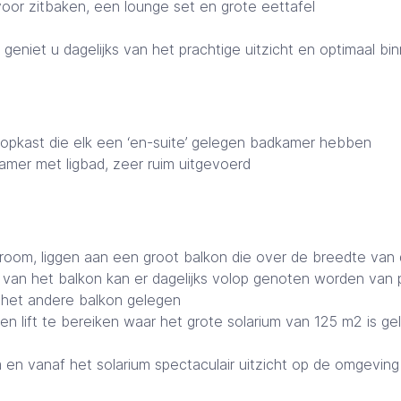
voor zitbaken, een lounge set en grote eettafel
in geniet u dagelijks van het prachtige uitzicht en optimaal b
oopkast die elk een ‘en-suite’ gelegen badkamer hebben
amer met ligbad, zeer ruim uitgevoerd
om, liggen aan een groot balkon die over de breedte van de 
van het balkon kan er dagelijks volop genoten worden van pr
 het andere balkon gelegen
en lift te bereiken waar het grote solarium van 125 m2 is g
 en vanaf het solarium spectaculair uitzicht op de omgeving