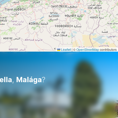
Leaflet
|
©
OpenStreetMap
contributors
ella
,
Malága
?