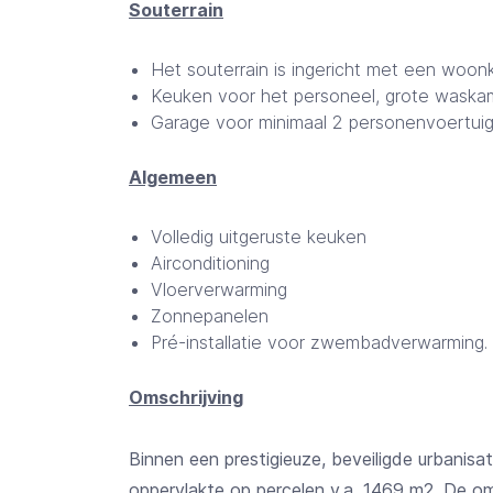
Souterrain
Het souterrain is ingericht met een woo
Keuken voor het personeel, grote waska
Garage voor minimaal 2 personenvoertui
Algemeen
Volledig uitgeruste keuken
Airconditioning
Vloerverwarming
Zonnepanelen
Pré-installatie voor zwembadverwarming.
Omschrijving
Binnen een prestigieuze, beveiligde urbanisati
oppervlakte op percelen v.a. 1469 m2. De o