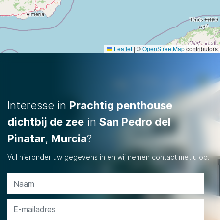
Leaflet
|
©
OpenStreetMap
contributors
Interesse in
Prachtig penthouse
dichtbij de zee
in
San Pedro del
Pinatar
,
Murcia
?
Vul hieronder uw gegevens in en wij nemen contact met u op.