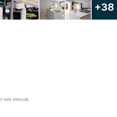
+38
t met vriesvak