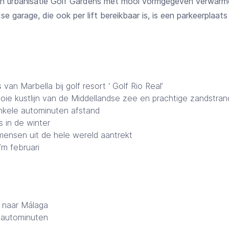
en urbanisatie Golf Gardens met mooi vormgegeven verwarm
se garage, die ook per lift bereikbaar is, is een parkeerpla
an Marbella bij golf resort ‘ Golf Rio Real’
ie kustlijn van de Middellandse zee en prachtige zandstra
enkele autominuten afstand
 in de winter
 mensen uit de hele wereld aantrekt
m februari
d naar Málaga
0 autominuten