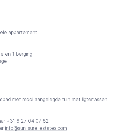
hele appartement
ge en 1 berging
age
ad met mooi aangelegde tuin met ligterrassen
aar +31 6 27 04 07 82
aar
info@sun-sure-estates.com