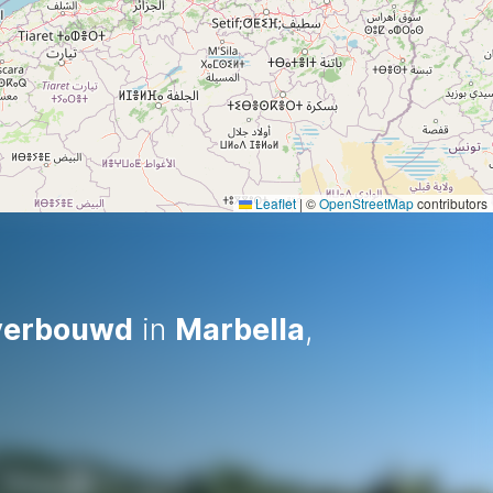
Leaflet
|
©
OpenStreetMap
contributors
 verbouwd
in
Marbella
,