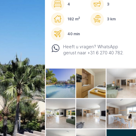
4
3
2
182 m
3 km
40 min
Heeft u vragen? WhatsApp
gerust naar +31 6 270 40 782.