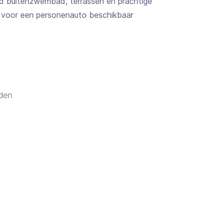
d buitenzwembad, terrassen en prachtige
ats voor een personenauto beschikbaar
nden