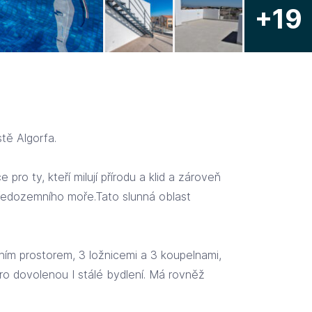
+19
tě Algorfa.
ro ty, kteří milují přírodu a klid a zároveň
Středozemního moře.Tato slunná oblast
lním prostorem, 3 ložnicemi a 3 koupelnami,
pro dovolenou I stálé bydlení. Má rovněž