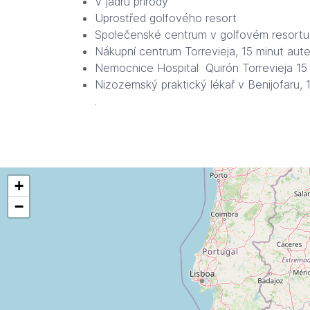
V jádru přírody
Uprostřed golfového resort
Společenské centrum v golfovém resortu
Nákupní centrum Torrevieja, 15 minut aut
Nemocnice Hospital Quirón Torrevieja 15
Nizozemský praktický lékař v Benijofaru,
.
+
−