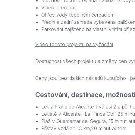
Možnost ručního ovládání žaluzií, z obýv
Video intercom
Ohřev vody tepelným čerpadlem
Přední a zadní zahrada vybavena balíčke
Parkování zajištěno na vlastní vnitřní pří
Video tohoto projektu na vyžádání
Dostupnost všech projektů a změny cen vy
Ceny jsou bez dalších nákladů kupujícího , j
.
Cestování, destinace, možnosti 
Let z Praha do Alicante trvá asi 2 a půl ho
Letiště v Alicante –La Finca Golf 25 min
Pláž v Guardamar del Segura, 15 minut a
Přístav vzdálen 13 km,20 minut autem