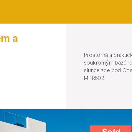
em a
Prostorná a praktick
soukromým bazénem. 
slunce zde pod Cos
MPR602