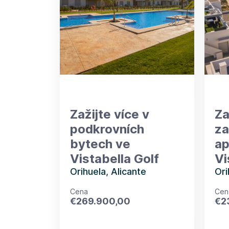
Zažijte více v
Za
podkrovních
za
bytech ve
ap
Vistabella Golf
Vi
Orihuela, Alicante
Ori
Cena
Cen
€
269.900,00
€
2