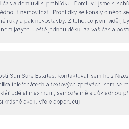
 čas a domluvil si prohlídku. Domluvili jsme si schů
hlédnout nemovitosti. Prohlídky se konaly o něco se
uhé ruky a pak novostavby. Z toho, co jsem viděl, b
ém jazyce. Ještě jednou děkuji za váš čas a post
stí Sun Sure Estates. Kontaktoval jsem ho z Nizo
lika telefonátech a textových zprávách jsem se ro
makléř udělal maximum, samozřejmě s důkladnou př
i krásné okolí. Vřele doporučuji!