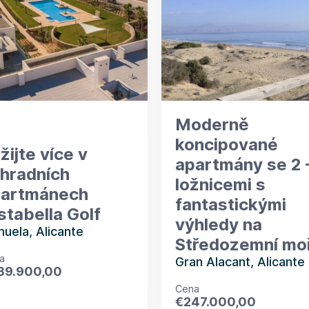
Moderně
koncipované
žijte více v
apartmány se 2 
hradních
ložnicemi s
artmánech
fantastickými
stabella Golf
výhledy na
huela, Alicante
Středozemní mo
a
Gran Alacant, Alicante
39.900,00
Cena
€
247.000,00