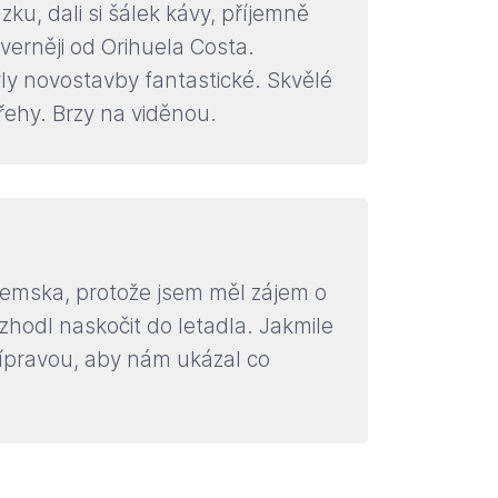
zku, dali si šálek kávy, příjemně
verněji od Orihuela Costa.
yly novostavby fantastické. Skvělé
řehy. Brzy na viděnou.
zemska, protože jsem měl zájem o
zhodl naskočit do letadla. Jakmile
ípravou, aby nám ukázal co