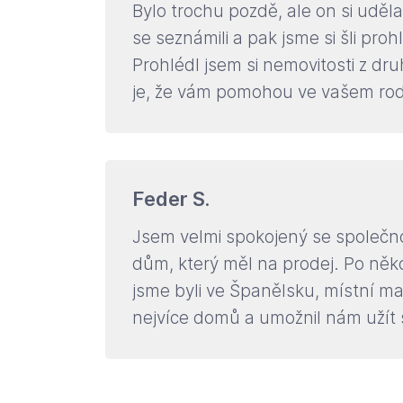
Bylo trochu pozdě, ale on si udělal
se seznámili a pak jsme si šli pro
Prohlédl jsem si nemovitosti z dr
je, že vám pomohou ve vašem rodn
Feder S.
Jsem velmi spokojený se společno
dům, který měl na prodej. Po něko
jsme byli ve Španělsku, místní 
nejvíce domů a umožnil nám užít s