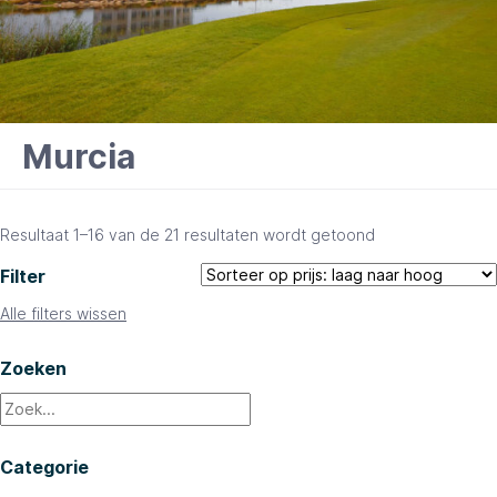
Murcia
Gesorteerd
Resultaat 1–16 van de 21 resultaten wordt getoond
op
Filter
prijs:
laag
Alle filters wissen
naar
hoog
Zoeken
Categorie