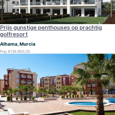
Prijs gunstige penthouses op prachtig
golfresort
Alhama, Murcia
Prijs
€
136.900,00