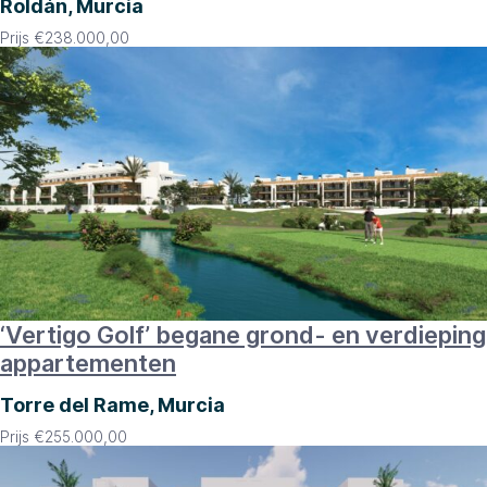
Roldán, Murcia
Prijs
€
238.000,00
‘Vertigo Golf’ begane grond- en verdieping
appartementen
Torre del Rame, Murcia
Prijs
€
255.000,00