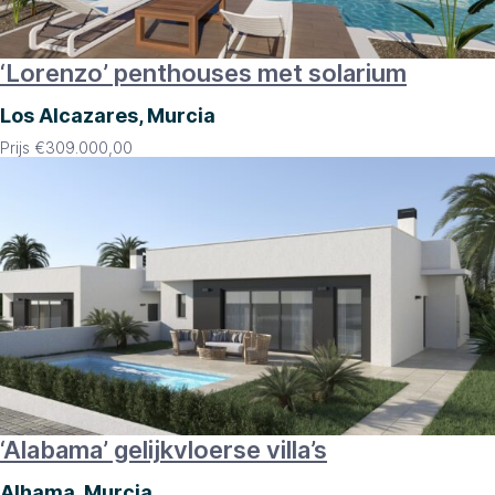
‘Lorenzo’ penthouses met solarium
Los Alcazares, Murcia
Prijs
€
309.000,00
‘Alabama’ gelijkvloerse villa’s
Alhama, Murcia